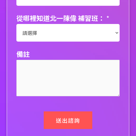
從哪裡知道北一陳偉 補習班：
*
備註
送出諮詢