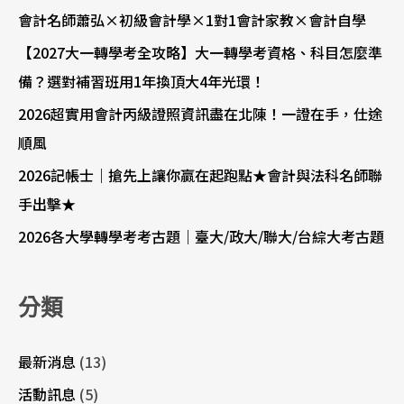
會計名師蕭弘×初級會計學×1對1會計家教×會計自學
【2027大一轉學考全攻略】大一轉學考資格、科目怎麼準
備？選對補習班用1年換頂大4年光環！
2026超實用會計丙級證照資訊盡在北陳！一證在手，仕途
順風
2026記帳士｜搶先上讓你贏在起跑點★會計與法科名師聯
手出擊★
2026各大學轉學考考古題｜臺大/政大/聯大/台綜大考古題
分類
最新消息
(13)
活動訊息
(5)