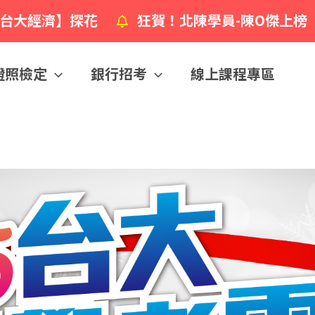
】探花
狂賀！北陳學員-陳O傑上榜【台大經濟
證照檢定
銀行招考
線上課程專區