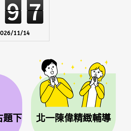
9
7
026/11/14
古題下
北一陳偉精緻輔導