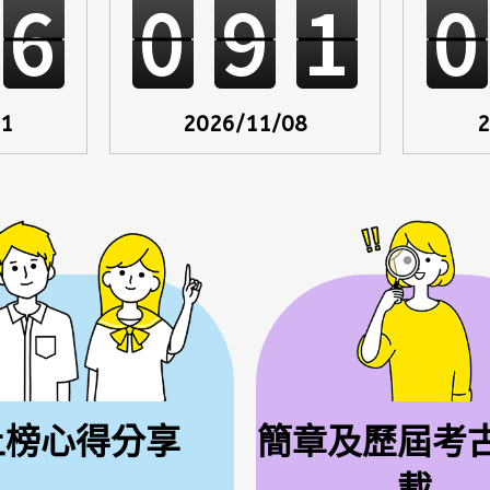
6
0
9
1
0
01
2026/11/08
2
上榜心得分享
簡章及歷屆考
載