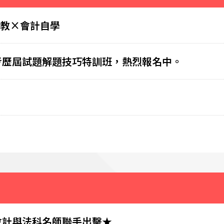
家教×會計自學
學考歷屆試題解題技巧特訓班，熱烈報名中。
會計與法科名師聯手出擊★