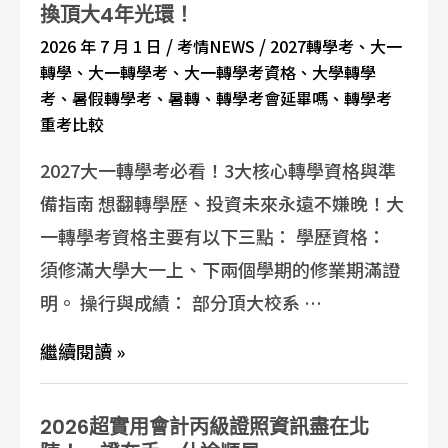
換頂大4年光環！
/
/
2026 年 7 月 1 日
考情NEWS
2027轉學考
、
大一
轉學
、
大一轉學考
、
大一轉學考資格
、
大學轉學
考
、
暑假轉學考
、
暑轉
、
轉學考會延畢嗎
、
轉學考
重考比較
2027大一轉學考必看！3大核心轉學資格與準
備指南 想翻轉學歷、投資未來永遠不嫌晚！大
一轉學考資格主要有以下三點： 學歷資格：
須修滿大學大一上、下兩個學期的修業期滿證
明。 操行與成績： 部分頂大校系 …
繼續閱讀 »
2026超實用會計丙級證照資訊盡在北