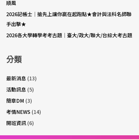
順風
2026記帳士｜搶先上讓你贏在起跑點★會計與法科名師聯
手出擊★
2026各大學轉學考考古題｜臺大/政大/聯大/台綜大考古題
分類
最新消息
(13)
活動訊息
(5)
簡章DM
(3)
考情NEWS
(14)
開班資訊
(6)