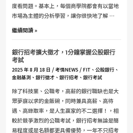
度看問題。基本上，每個商學院都會有以當地
市場為主體的分析學習，讓你很快地了解 …
繼續閱讀 »
銀行招考擴大徵才，1分鐘掌握公股銀行
考試
/
/
2025 年 8 月 18 日
考情NEWS
FIT
、
公股銀行
、
金融基測
、
銀行徵才
、
銀行招考
、
銀行考試
除了科技業、公職考，高薪的銀行職缺也是大
眾夢寐以求的金飯碗，同時兼具高薪、高待
遇、高錄取率，是人生贏家的不二選擇！，相
較於競爭激烈的公職考試，銀行招考無論是簡
易程度或是名額都更具備優勢，一年不只招考