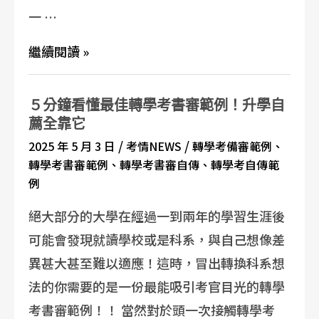
一 …
繼續閱讀 »
５分鐘看懂最佳轉學考書審範例！升學自
薦全靠它
/
/
2025 年 5 月 3 日
考情NEWS
轉學考備審範例
、
轉學考書審範例
、
轉學考書審自傳
、
轉學考自傳範
例
絕大部分的大學在經過一到兩年的學習生涯後
可能會發現就讀學校或是科系，與自己想像差
異甚大甚至難以適應！這時，冒出轉換科系想
法的你需要的是一份最能吸引考官目光的轉學
考書審範例！！ 當然對於頭一次接觸轉學考