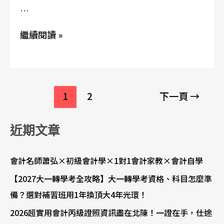
…
繼續閱讀 »
1
2
下一頁
→
近期文章
會計名師蕭弘×初級會計學×1對1會計家教×會計自學
【2027大一轉學考全攻略】大一轉學考資格、科目怎麼準
備？選對補習班用1年換頂大4年光環！
2026超實用會計丙級證照資訊盡在北陳！一證在手，仕途