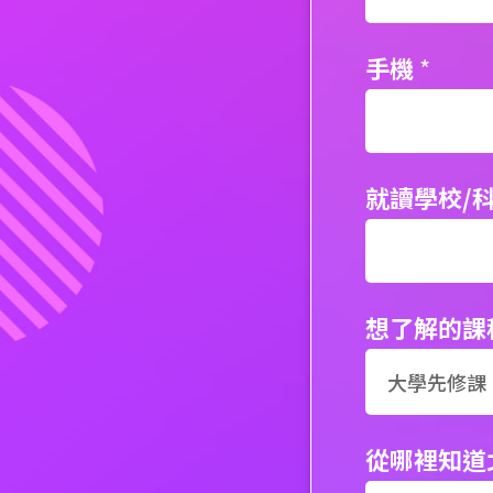
手機
*
就讀學校/
想了解的課
從哪裡知道