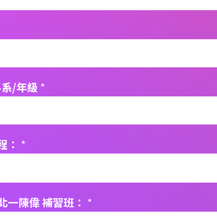
科系/年級
*
程：
*
北一陳偉 補習班：
*