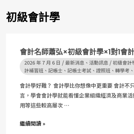
初級會計學
會計名師蕭弘×初級會計學×1對1會
/
/
2026 年 7 月 6 日
最新消息
、
活動訊息
初級會計
計補習班
、
記帳士
、
記帳士考試
、
證照班
、
轉學考
會計學好難？ 會計學比你想像中更重要 會計不
言，學會會計學就能看懂企業組織經濟及商業活
用等這些較高層次 …
繼續閱讀 »