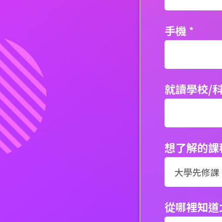
手機
*
就讀學校/
想了解的課
從哪裡知道