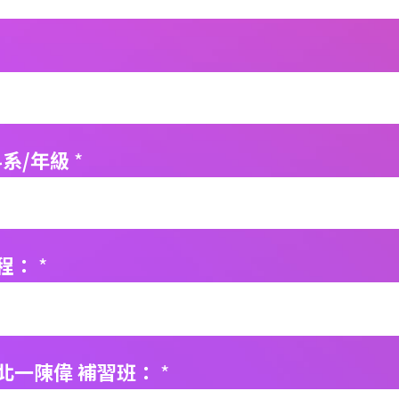
科系/年級
*
程：
*
北一陳偉 補習班：
*