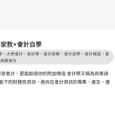
計家教×會計自學
學
、
大學會計
、
會計學
、
會計家教
、
會計自學
、
會計補習
、
會
、
高職會計
只是會計，更能創造你的附加價值 會計學又稱為商業語
動下的財務性資訊，進而在會計資訊的蒐集、產生、運