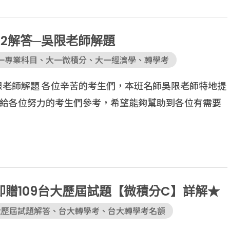
A2解答─吳限老師解題
一專業科目
、
大一微積分
、
大一經濟學
、
轉學考
 吳限老師解題 各位辛苦的考生們，本班名師吳限老師特地提
享給各位努力的考生們參考，希望能夠幫助到各位有需要
即贈109台大歷屆試題【微積分C】詳解★
大歷屆試題解答
、
台大轉學考
、
台大轉學考名額