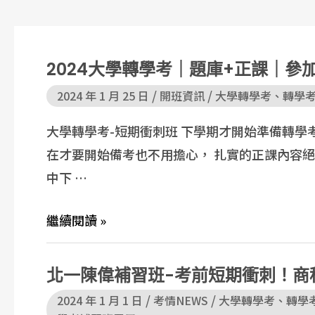
2024大學轉學考｜題庫+正課｜參
/
/
2024 年 1 月 25 日
開班資訊
大學轉學考
、
轉學
大學轉學考-短期衝刺班 下學期才開始準備轉學
在才要開始備考也不用擔心， 扎實的正課內容絕不
中下 …
繼續閱讀 »
北一陳偉補習班-考前短期衝刺！商
/
/
2024 年 1 月 1 日
考情NEWS
大學轉學考
、
轉學