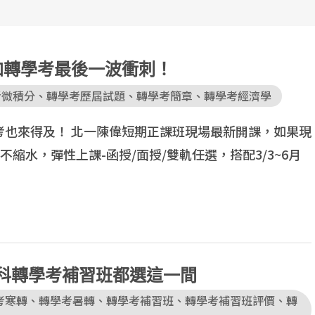
加轉學考最後一波衝刺！
考微積分
、
轉學考歷屆試題
、
轉學考簡章
、
轉學考經濟學
考也來得及！ 北一陳偉短期正課班現場最新開課，如果現
縮水，彈性上課-函授/面授/雙軌任選，搭配3/3~6月
科轉學考補習班都選這一間
考寒轉
、
轉學考暑轉
、
轉學考補習班
、
轉學考補習班評價
、
轉