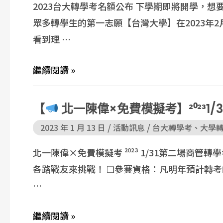
2023台大轉學考名額公布 下學期即將開學，
眾多轉學生的第一志願【台灣大學】在2023年
看到理 …
繼續閱讀 »
【
北一陳偉×免費模擬考】²⁰²³1
/
/
2023 年 1 月 13 日
活動訊息
台大轉學考
、
大學
北一陳偉×免費模擬考 ²⁰²³ 1/31第二場商
各路戰友來挑戰！ ❏參賽資格：凡明年預計轉考
…
繼續閱讀 »