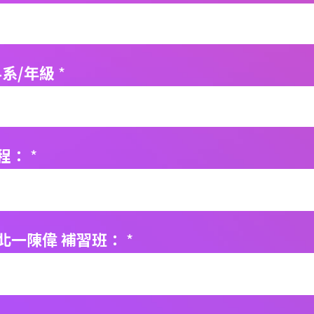
科系/年級
*
程：
*
北一陳偉 補習班：
*