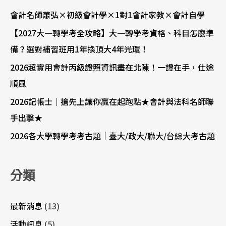
會計名師蕭弘×初級會計學×1對1會計家教×會計自學
【2027大一轉學考全攻略】大一轉學考資格、科目怎麼準
備？選對補習班用1年換頂大4年光環！
2026超實用會計丙級證照資訊盡在北陳！一證在手，仕途
順風
2026記帳士｜搶先上讓你贏在起跑點★會計與法科名師聯
手出擊★
2026各大學轉學考考古題｜臺大/政大/聯大/台綜大考古題
分類
最新消息
(13)
活動訊息
(5)