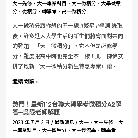
大一先修
、
大一專業科目
、
大一微積分
、
大學微積
分
、
微積分
、
轉學考
、
高中微積分
大一微積分跟你想的不一樣 #繁星 #學測 錄取
後，許多進入大學生活的新生們將會面對共同
的難題─「大一微積分」，它不但是必修學
分，難度跟高中時也完全不一樣！北一陳偉安
排了最新『大一微積分新生特惠專案』讓 …
繼續閱讀 »
熱門！最新112台聯大轉學考微積分A2解
答─吳限老師解題
/
/
2023 年 7 月 3 日
最新消息
大一
、
大一先修
、
大
一專業科目
、
大一微積分
、
大一經濟學
、
轉學考