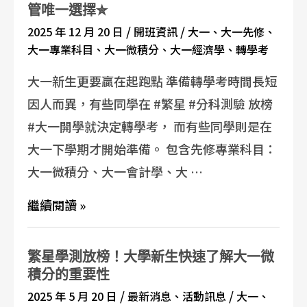
管唯一選擇✮
/
/
2025 年 12 月 20 日
開班資訊
大一
、
大一先修
、
大一專業科目
、
大一微積分
、
大一經濟學
、
轉學考
大一新生更要贏在起跑點 準備轉學考時間長短
因人而異，有些同學在 #繁星 #分科測驗 放榜
#大一開學就決定轉學考， 而有些同學則是在
大一下學期才開始準備。 包含先修專業科目：
大一微積分、大一會計學、大 …
繼續閱讀 »
繁星學測放榜！大學新生快速了解大一微
積分的重要性
/
/
2025 年 5 月 20 日
最新消息
、
活動訊息
大一
、