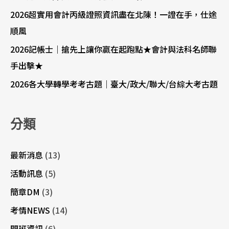
2026超實用會計丙級證照資訊盡在北陳！一證在手，仕途
順風
2026記帳士｜搶先上讓你贏在起跑點★會計與法科名師聯
手出擊★
2026各大學轉學考考古題｜臺大/政大/聯大/台綜大考古題
分類
最新消息
(13)
活動訊息
(5)
簡章DM
(3)
考情NEWS
(14)
開班資訊
(6)