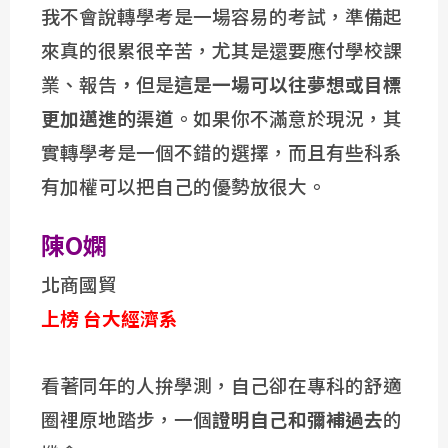
我不會說轉學考是一場容易的考試，準備起
來真的很累很辛苦，尤其是還要應付學校課
業、報告
，
但是
這是一場可以往夢想或目標
更加邁進的渠道
。如果你不滿意於現況，其
實轉學考是一個不錯的選擇，而且有些科系
有加權可以把自己的優勢放很大。
陳O嫻
北商國貿
上榜
台大經濟系
看著同年的人拚學測，自己卻在專科的舒適
圈裡原地踏步，一個
證明自己和彌補過去
的