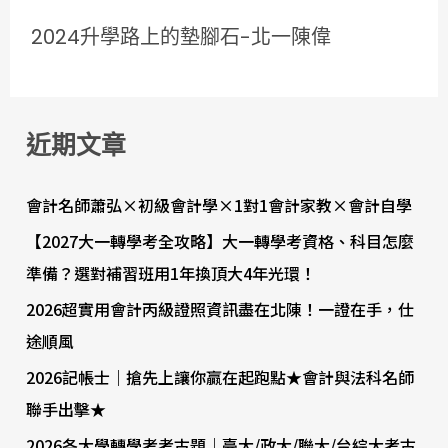
2024升學路上的墊腳石-北一陳偉
近期文章
會計名師蕭弘×初級會計學×1對1會計家教×會計自學
【2027大一轉學考全攻略】大一轉學考資格、科目怎麼
準備？選對補習班用1年換頂大4年光環！
2026超實用會計丙級證照資訊盡在北陳！一證在手，仕
途順風
2026記帳士｜搶先上讓你贏在起跑點★會計與法科名師
聯手出擊★
2026各大學轉學考考古題｜臺大/政大/聯大/台綜大考古